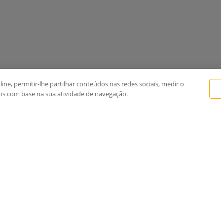
line, permitir-lhe partilhar conteúdos nas redes sociais, medir o
dos com base na sua atividade de navegação.
ronics
Soluções
Armazenamento na Nuvem
Somos
Conectividade
os
Data Center
E-mail Profissional
Integração
Internet para Evento