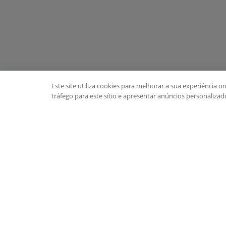
Este site utiliza cookies para melhorar a sua experiência on
tráfego para este sítio e apresentar anúncios personaliza
Enget
Inicial
Oferecemos uma ampla gama de serviços,
Quem 
incluindo hospedagem de servidores,
Contat
armazenamento em nuvem, serviços de
backup e recuperação de desastres,
serviços gerenciados de segurança e muito
mais.